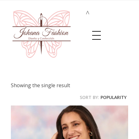
johanafashion.com
Diseño y Confección de prendas exclusivas
Showing the single result
SORT BY:
POPULARITY