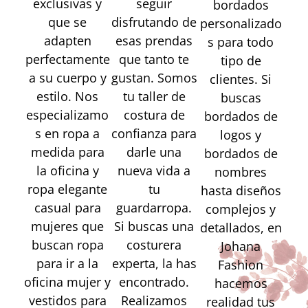
exclusivas y
seguir
bordados
que se
disfrutando de
personalizado
adapten
esas prendas
s para todo
perfectamente
que tanto te
tipo de
a su cuerpo y
gustan. Somos
clientes. Si
estilo. Nos
tu taller de
buscas
especializamo
costura de
bordados de
s en ropa a
confianza para
logos y
medida para
darle una
bordados de
la oficina y
nueva vida a
nombres
ropa elegante
tu
hasta diseños
casual para
guardarropa.
complejos y
mujeres que
Si buscas una
detallados, en
buscan ropa
costurera
Johana
para ir a la
experta, la has
Fashion
oficina mujer y
encontrado.
hacemos
vestidos para
Realizamos
realidad tus