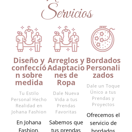
Servicios
Diseño y
Arreglos y
Bordados
confecció
Adaptacio
Personali
n sobre
nes de
zados
medida
Ropa
Dale un Toque
Único a tus
Tu Estilo
Dale Nueva
Prendas y
Personal Hecho
Vida a tus
Proyectos
Realidad en
Prendas
Johana Fashion
Favoritas
Ofrecemos el
En Johana
Sabemos que
servicio de
Fashion,
tus prendas
bordados