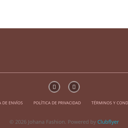
johanafashion.com
Diseño y Confección de prendas exclusivas
contacto@johanafashion.com
A DE ENVÍOS
POLÍTICA DE PRIVACIDAD
TÉRMINOS Y COND
© 2026 Johana Fashion. Powered by
Clubflyer