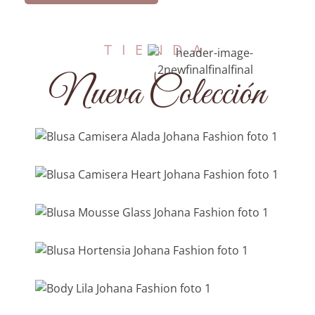
TIENDA
Blusa Camisera Alada
Nueva Colección
$
106,500.00
Blusa Camisera Heart
Comprar
$
87,800.00
Blusa Mousse Glass
Comprar
$
78,200.00
Blusa Hortensia
Comprar
$
93,200.00
Body lila
Comprar
$
48,000.00
Chaqueta Corta Print
Comprar
$
77,200.00
Comprar