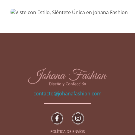
johanafashion.com
Diseño y Confección de prendas exclusivas
contacto@johanafashion.com
POLÍTICA DE ENVÍOS