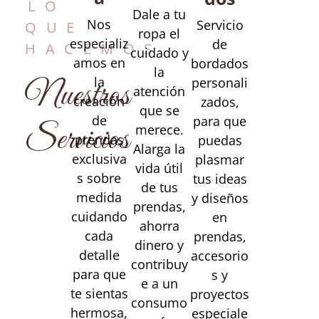
LO
Dale a tu
Nos
Servicio
QUE
ropa el
especializ
de
HACEMOS
cuidado y
amos en
bordados
la
la
personali
Nuestros
atención
creación
zados,
que se
de
para que
Servicios
merece.
prendas
puedas
Alarga la
exclusiva
plasmar
vida útil
s sobre
tus ideas
de tus
medida
y diseños
prendas,
cuidando
en
ahorra
cada
prendas,
dinero y
detalle
accesorio
contribuy
para que
s y
e a un
te sientas
proyectos
consumo
hermosa,
especiale