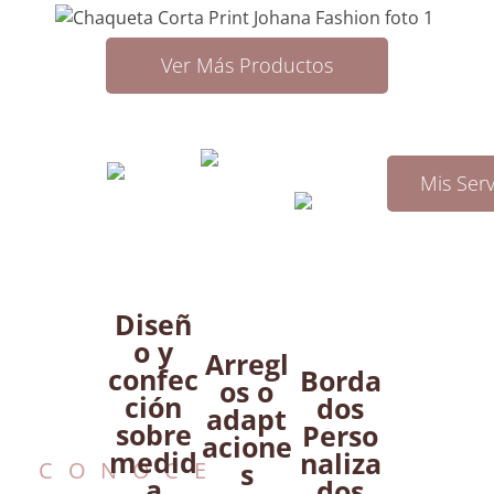
Ver Más Productos
Mis Serv
Diseñ
o y
Arregl
confec
Borda
os o
ción
dos
adapt
sobre
Perso
acione
medid
naliza
s
CONOCE
a
dos