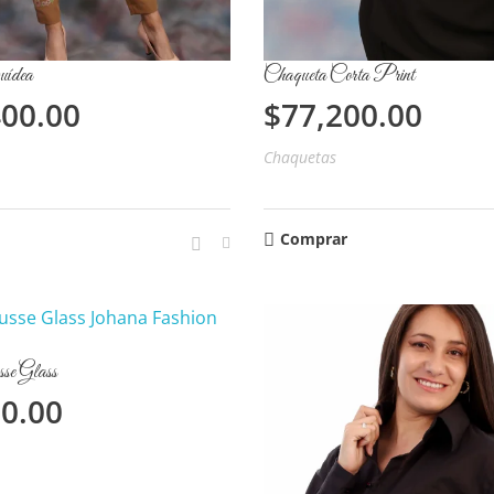
uídea
Chaqueta Corta Print
400.00
$
77,200.00
Chaquetas
Comprar
e Glass
00.00