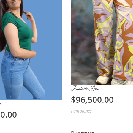
Pantalón Lirio
$
96,500.00
c
Pantalones
00.00
Comprar