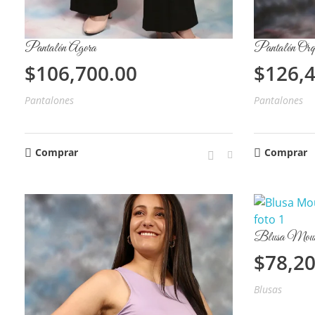
Pantalón Agora
Pantalón Orq
$
106,700.00
$
126,
Pantalones
Pantalones
Comprar
Comprar
Blusa Mouss
$
78,2
Blusas