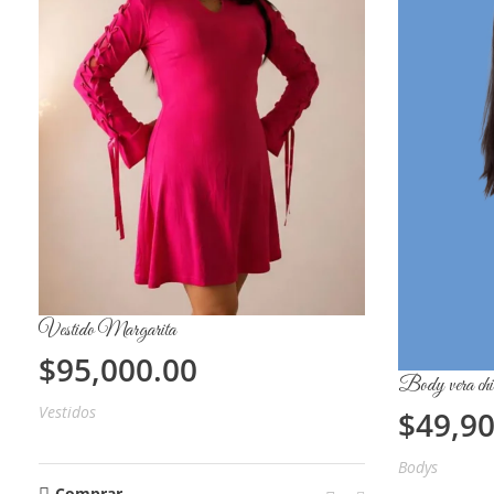
Vestido Margarita
$
95,000.00
Body vera chi
Vestidos
$
49,9
Bodys
Comprar