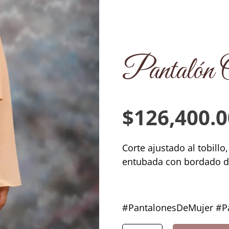
Pantalón 
$
126,400.0
Corte ajustado al tobillo,
entubada con bordado de 
#PantalonesDeMujer #Pa